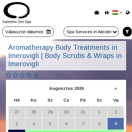
Santorini Zen Spa
Válasszon dátumot
Spa Services in Akrotiri
Aromatherapy Body Treatments in
Imerovigli | Body Scrubs & Wraps in
Imerovigli
Augusztus 2026
»
Hé
Ke
Sz
Cs
Pé
Sz
Va
27
28
29
30
31
1
2
3
4
5
6
7
8
9