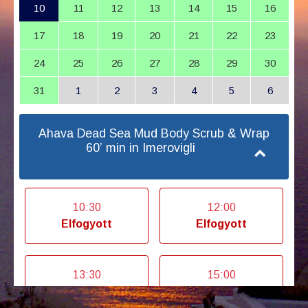
10
11
12
13
14
15
16
17
18
19
20
21
22
23
24
25
26
27
28
29
30
31
1
2
3
4
5
6
Ahava Dead Sea Mud Body Scrub & Wrap
60’ min in Imerovigli
10:30
12:00
Elfogyott
Elfogyott
13:30
15:00
Elfogyott
Elfogyott